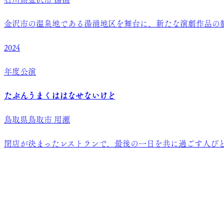
金沢市の温泉地である湯涌地区を舞台に、新たな演劇作品の
2024
年度公演
たぶんうまくははなせないけど
鳥取県鳥取市 用瀬
閉店が決まったレストランで、最後の一日を共に過ごす人び