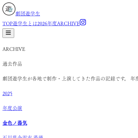
劇団遊学生
TOP
遊学生とは
2026年度
ARCHIVE
ARCHIVE
過去作品
劇団遊学生が各地で制作・上演してきた作品の記録です。 年
2025
年度公演
金色ノ湯気
石川県金沢市 湯涌